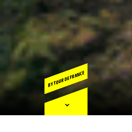
BY TOUR DE FRANCE
Registrácia
D
H
13
10
Otvorená